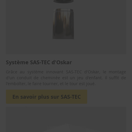
l
e
s
i
s
o
l
a
n
t
e
s
Système SAS-TEC d'Oskar
Grâce au système innovant SAS-TEC d'Oskar, le montage
B
r
d'un conduit de cheminée est un jeu d'enfant. Il suffit de
o
l'emboîter, le faire tourner, et le tour est joué.
s
s
En savoir plus sur SAS-TEC
e
s
d
e
c
h
e