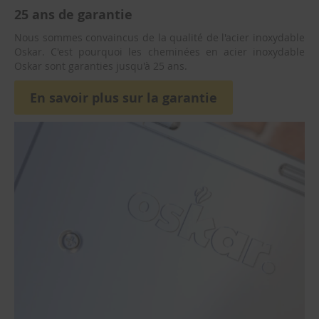
a
25 ans de garantie
t
e
Nous sommes convaincus de la qualité de l'acier inoxydable
u
Oskar. C'est pourquoi les cheminées en acier inoxydable
r
Oskar sont garanties jusqu'à 25 ans.
d
o
u
En savoir plus sur la garantie
b
l
e
p
a
r
o
i
-
s
i
m
p
l
e
p
a