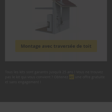
o
r
t
d
e
c
h
e
v
r
Montage avec traversée de toit
o
n
P
l
a
Tous les kits sont garantis jusqu'à 25 ans ! Vous ne trouvez
q
pas le kit qui vous convient ? Obtenez
ici
une offre gratuite
u
et sans engagement !
e
d
'
é
v
a
c