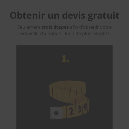
u
a
Obtenir un devis gratuit
t
i
o
Seulement
trois étapes
afin d'obtenir votre
n
nouvelle cheminée - Rien de plus simple !
d
e
s
c
o
n
d
e
n
s
a
t
s
C
o
l
l
i