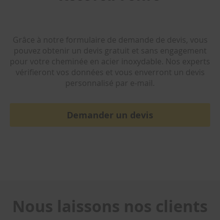
e
d
e
r
a
Grâce à notre formulaire de demande de devis, vous
m
pouvez obtenir un devis gratuit et sans engagement
o
pour votre cheminée en acier inoxydable. Nos experts
n
vérifieront vos données et vous enverront un devis
a
g
personnalisé par e-mail.
e
C
Demander un devis
o
u
d
e
s
e
n
a
c
i
Nous laissons nos clients
e
r