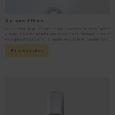
r
o
i
(
r
À propos d'Oskar
a
De Hambourg au monde entier - Profitez de notre vente
c
c
directe. Nous ne faisons pas appel à des intermédiaires et
o
vous garantissons ainsi la meilleure qualité au meilleur prix.
r
d
En savoir plus
e
n
i
n
o
x
)
C
o
q
u
i
l