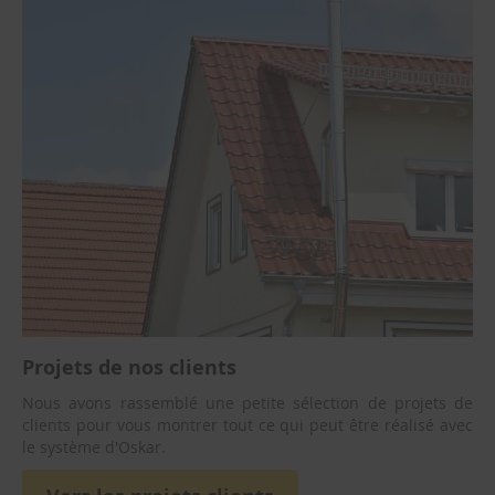
d
e
m
u
r
Brasero
Poêle
à
bois
Projets de nos clients
Nous avons rassemblé une petite sélection de projets de
clients pour vous montrer tout ce qui peut être réalisé avec
le système d'Oskar.