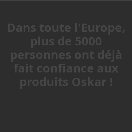
d
e
v
i
Dans toute l'Europe,
s
Demander
plus de 5000
un
devis
personnes ont déjà
Pièces
fait confiance aux
détachées
É
produits Oskar !
l
é
m
e
n
t
d
e
t
r