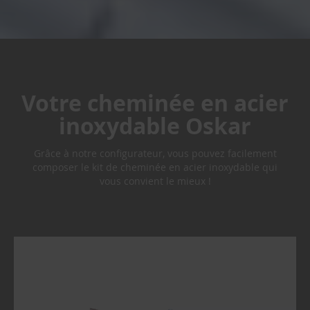
e
T
u
y
a
u
Votre cheminée en acier
x
d
inoxydable Oskar
e
f
u
Grâce à notre configurateur, vous pouvez facilement
m
composer le kit de cheminée en acier inoxydable qui
é
vous convient le mieux !
e
s
i
m
p
l
e
p
a
r
o