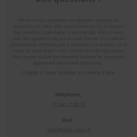
p
l
a
f
Même si nous essayons de répondre à toutes les
o
questions sur notre site, nous savons qu'il y a toujours
n
des questions spécifiques à votre projet. Alors si vous
d
avez des questions ou si vous avez besoin d'un conseil
personnalisé, n'hésitez pas à contacter nos experts sur le
T
canal de votre choix - nous serons ravis de vous aider.
é
Nous avons essayé de répondre à toutes les questions
d
e
également dans notre Helpcenter.
r
Cliquez ici pour accéder au centre d'aide
a
c
c
o
Téléphone :
r
d
07 64 17 93 73
e
m
e
Mail :
n
t
info@hello-oskar.fr