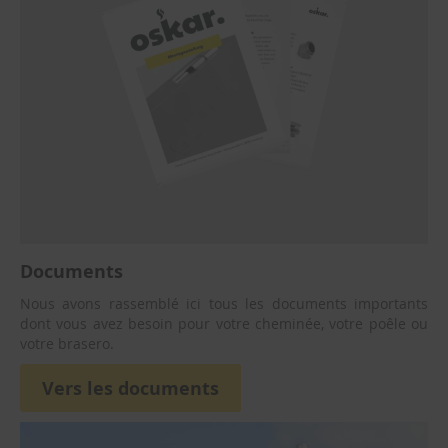
m
i
n
é
e
P
a
r
e
-
f
e
u
d
Documents
e
t
Nous avons rassemblé ici tous les documents importants
r
dont vous avez besoin pour votre cheminée, votre poêle ou
a
votre brasero.
v
e
Vers les documents
r
s
é
e