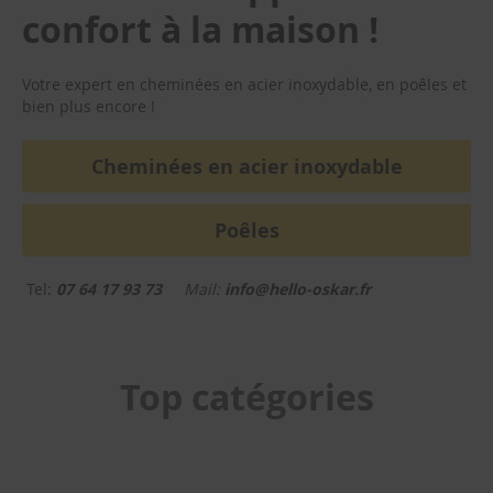
i
confort à la maison !
e
x
t
Votre expert en cheminées en acier inoxydable, en poêles et
é
bien plus encore !
r
i
e
Cheminées en acier inoxydable
u
r
Poêles
K
i
t
s
Tel:
07 64 17 93 73
Mail:
info@hello-oskar.fr
e
x
t
é
Top catégories
r
i
e
u
r
a