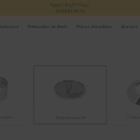
Appel téléphonique:
07 64 17 93 73
inée inox
Demander un devis
Pièces détachées
Brasero
onction
Coller
Tampon pour té