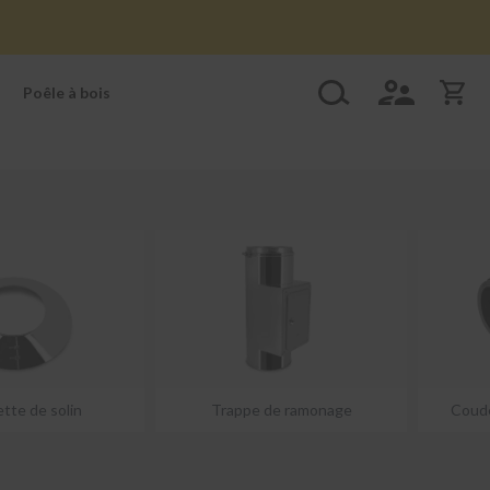
Poêle à bois
ette de solin
Trappe de ramonage
Coude