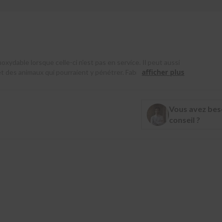
xydable lorsque celle-ci n'est pas en service. Il peut aussi
afficher plus
é et des animaux qui pourraient y pénétrer. Fabriqué en acier
a une longue durée de vie.
Vous avez bes
conseil ?