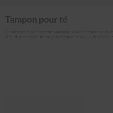
Kits
double
paroi
Tampon pour té
intérieur
Demander
un
Un couvercle ferme l'extrémité supérieure d'une cheminée en acier ino
devis
être utilisé sous le té. Il protège la cheminée de la pluie, de la salet
inoxydable de haute qualité, le couvercle résiste aux intempéries et 
Demander
un
devis
Pièces
détachées
Élément
de
traversée
du
mur
Console
murale
Tuyaux