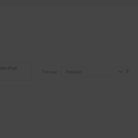
oin d'un
Par
Trier par
ord
déc