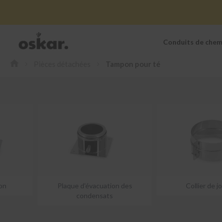
Conduits de chem
Conduits
de
Pièces détachées
Tampon pour té
cheminée
inox
Kits
double
paroi
extérieur
Kits
extérieur
avec
déport
Kits
extérieur
on
Plaque d'évacuation des
Collier de j
traversée
condensats
de
toit