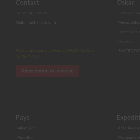
Contact
Oskar
réglable
Solins
-
Tel:
07 64 17 93 73
Kits de che
de
Mail:
info@hello-oskar.fr
- Pièces déta
toit
- Poêles à boi
Cache-
plafond
- Brasero
Té
Heures de service : lun-ven de 09:00-12:00 et
- SAS-TEC SY
de
13:00-17:00
raccordement
Rétractation du contrat
Rosace
murale
Collier
mural
Chapeau
pare-
pluie
Pays
Expédit
Adaptateur
- Allemagne
- Info:
livraiso
double
paroi-
-
Pays-Bas
- Partenaires 