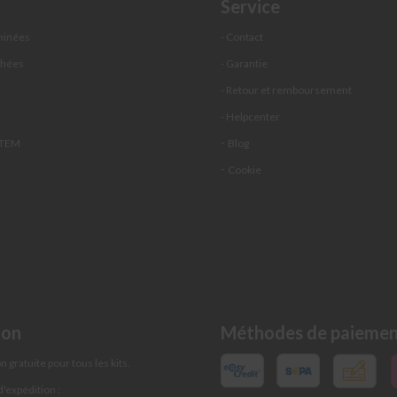
Service
minées
- Contact
chées
- Garantie
s
- Retour et remboursement
- Helpcenter
-
STEM
Blog
-
Cookie
ion
Méthodes de paieme
n gratuite pour tous les kits.
d'expédition :