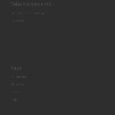
d
Téléchargements
e
v
- Attestation de conformité
i
s
- Garantie
Demander
un
devis
Pièces
détachées
É
Pays
l
é
- Allemagne
m
e
-
Pays-Bas
n
- Suède
t
d
- Italie
e
t
r