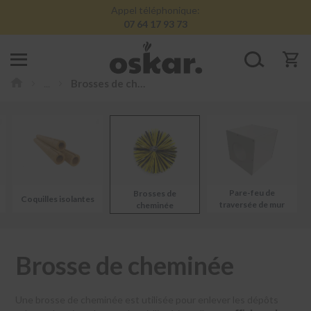
Appel téléphonique:
07 64 17 93 73
Conduits
...
Brosses de cheminée
de
cheminée
inox
K
i
t
s
d
Pare-feu de
Brosses de
Coquilles isolantes
o
traversée de mur
cheminée
u
b
l
e
Brosse de cheminée
p
a
r
Une brosse de cheminée est utilisée pour enlever les dépôts
o