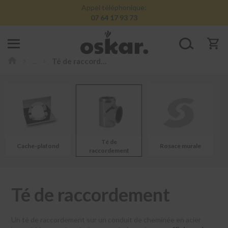
Appel téléphonique:
07 64 17 93 73
Conduits
...
Té de raccordement
de
cheminée
inox
K
i
t
s
d
Té de
Cache-plafond
Rosace murale
o
raccordement
u
b
l
e
Té de raccordement
p
a
r
Un té de raccordement sur un conduit de cheminée en acier
o