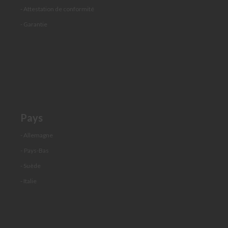
d
- Attestation de conformité
e
v
- Garantie
i
s
Demander
un
devis
Pièces
détachées
Pays
É
- Allemagne
l
é
-
Pays-Bas
m
- Suède
e
n
- Italie
t
d
e
t
r