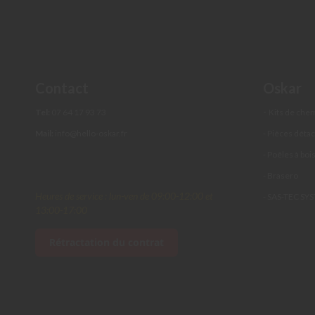
réglable
Solins
de
toit
Cache-
Contact
Oskar
plafond
-
Té
Tel:
07 64 17 93 73
Kits de che
de
Mail:
info@hello-oskar.fr
- Pièces déta
raccordement
- Poêles à boi
Rosace
murale
- Brasero
Heures de service : lun-ven de 09:00-12:00 et
Collier
- SAS-TEC SY
13:00-17:00
mural
Chapeau
Rétractation du contrat
pare-
pluie
Adaptateur
double
paroi-