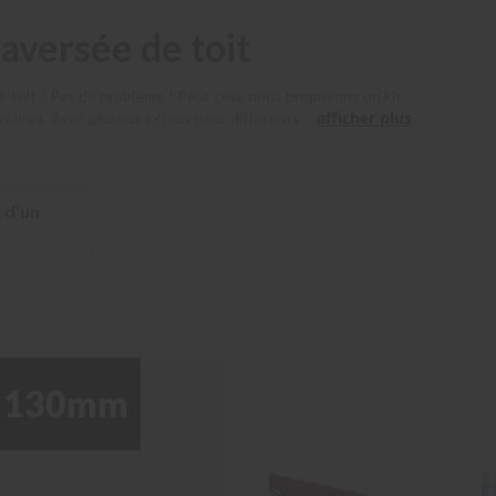
raversée de toit
nt-toit ? Pas de problème ! Pour cela, nous proposons un kit
afficher plus
ssaires. Avec plusieurs choix pour différents types de toits et
 d'un
 130mm