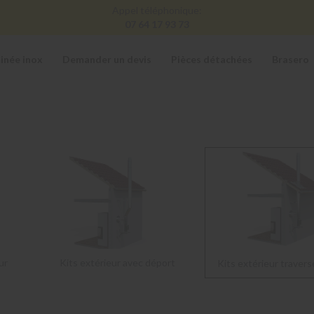
Appel téléphonique:
07 64 17 93 73
inée inox
Demander un devis
Pièces détachées
Brasero
ur
Kits extérieur avec déport
Kits extérieur travers