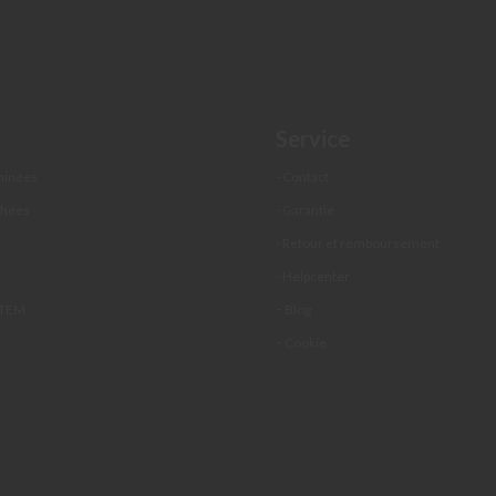
Service
minées
- Contact
chées
- Garantie
s
- Retour et remboursement
- Helpcenter
-
STEM
Blog
-
Cookie