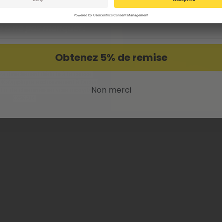
Oui? Inscrivez-vous pour bénéficier de l'offre !
489,99 €
e à
ne pas manquer!
Obtenez 5% de remise
ra directement déduite à la caisse.
 € s'applique exclusivement à l'achat
Non merci
duit de cheminée en acier inoxydable
OSKAR.