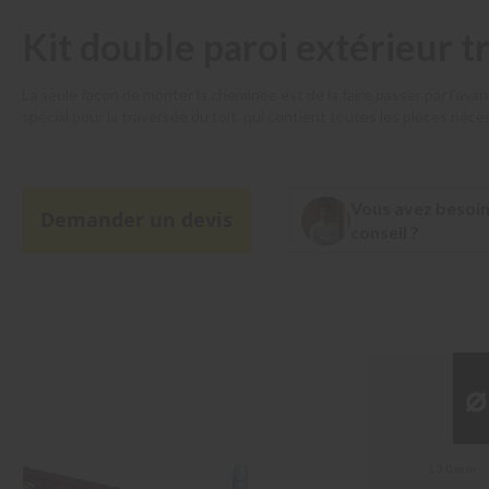
Kits
Kit double paroi extérieur t
double
paroi
intérieur
La seule façon de monter la cheminée est de la faire passer par l'ava
Demander
spécial pour la traversée du toit, qui contient toutes les pièces néce
un
de pentes, vous trouverez ici la solution parfaite pour votre projet.
devis
Demander
Vous avez besoin
un
Demander un devis
conseil ?
devis
Pièces
détachées
Élément
de
traversée
du
⌀
mur
Console
murale
130mm
Tuyaux