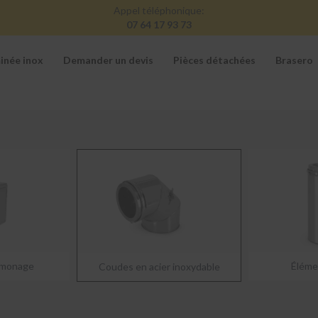
Appel téléphonique:
07 64 17 93 73
inée inox
Demander un devis
Pièces détachées
Brasero
amonage
Éléme
Coudes en acier inoxydable