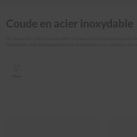
Kits
double
paroi
Coude en acier inoxydable
intérieur
Demander
un
Un coude est utilisé pour modifier le tracé d'une cheminée en acier i
devis
horizontale. Il facilite l'adaptation de la cheminée aux conditions de 
fabriqué en acier inoxydable de haute qualité, résistant à la chaleur e
Demander
un
devis
Pièces
Filtre
détachées
Élément
de
traversée
du
mur
Console
murale
Tuyaux