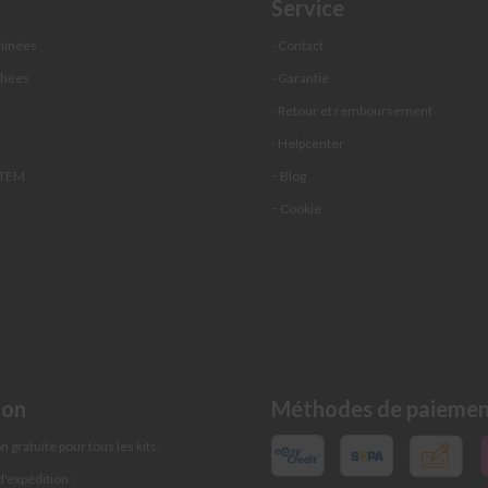
Service
minées
- Contact
chées
- Garantie
s
- Retour et remboursement
- Helpcenter
-
STEM
Blog
-
Cookie
ion
Méthodes de paieme
n gratuite pour tous les kits.
d'expédition :