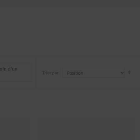
oin d'un
Par
Trier par
ord
déc