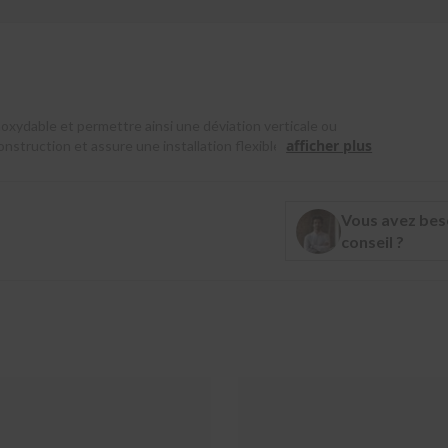
noxydable et permettre ainsi une déviation verticale ou
afficher plus
construction et assure une installation flexible. Le coude est
t durable.
Vous avez bes
conseil ?