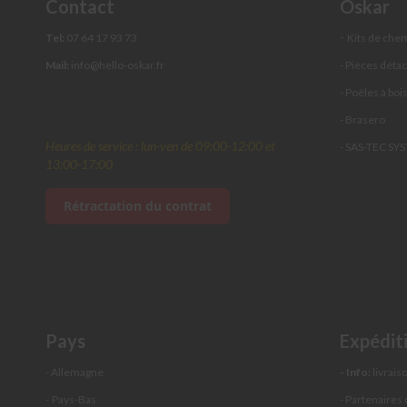
Contact
Oskar
réglable
Solins
-
Tel:
07 64 17 93 73
Kits de che
de
Mail:
info@hello-oskar.fr
- Pièces déta
toit
- Poêles à boi
Cache-
plafond
- Brasero
Té
Heures de service : lun-ven de 09:00-12:00 et
- SAS-TEC SY
de
13:00-17:00
raccordement
Rétractation du contrat
Rosace
murale
Collier
mural
Chapeau
pare-
pluie
Pays
Expédit
Adaptateur
- Allemagne
- Info:
livraiso
double
paroi-
-
Pays-Bas
- Partenaires 