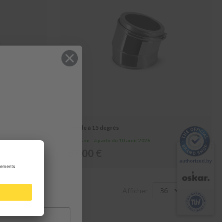
Coude à 15 degrés
Livraison:
à partir du 10 août 2026
67,00 €
Afficher
par page