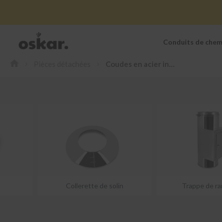
Conduits de chem
Conduits
de
Pièces détachées
Coudes en acier inoxydable
cheminée
inox
Kits
double
paroi
extérieur
Kits
extérieur
avec
déport
Kits
extérieur
é
Collerette de solin
Trappe de r
traversée
de
toit