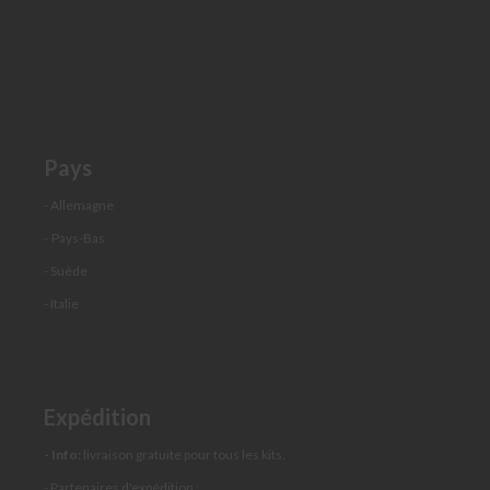
C
h
a
p
e
a
u
Pays
p
a
- Allemagne
r
e
-
Pays-Bas
-
- Suède
p
l
- Italie
u
i
e
A
Expédition
d
a
p
- Info:
livraison gratuite pour tous les kits.
t
- Partenaires d'expédition :