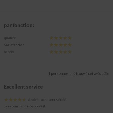
i
C
a
p
par fonction:
u
c
h
qualité
o
n
Satisfaction
p
le prix
a
r
e
-
p
1 personnes ont trouvé cet avis utile
l
u
i
Excellent service
e
André
acheteur vérifié
R
é
Je recommande ce produit
d