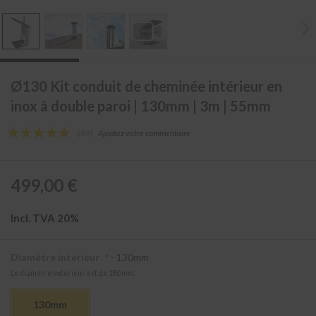
v
e
c
d
é
Skip
p
to
Ø130 Kit conduit de cheminée intérieur en
o
the
r
inox à double paroi | 130mm | 3m | 55mm
t
beginning
of
Évaluation:
(69)
Ajoutez votre commentaire
K
the
91
100
% of
i
images
t
gallery
s
499,00 €
e
x
t
Incl. TVA 20%
é
r
i
Diamètre intérieur
- 130mm
e
Le diamètre extérieur est de 180mm.
u
r
t
130mm
r