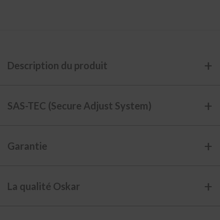
a
v
e
r
s
é
e
Description du produit
d
u
m
u
r
SAS-TEC (Secure Adjust System)
C
o
n
Garantie
s
o
l
e
m
La qualité Oskar
u
r
a
l