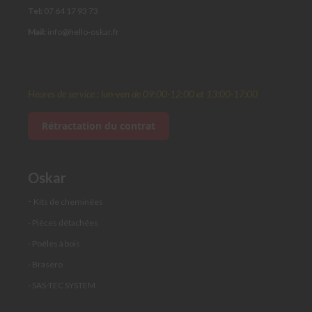
p
Tel:
07 64 17 93 73
l
a
Mail:
info@hello-oskar.fr
f
o
n
d
Heures de service : lun-ven de 09:00-12:00 et 13:00-17:00
T
é
Rétractation du contrat
d
e
r
a
Oskar
c
c
-
Kits de cheminées
o
r
- Pièces détachées
d
e
- Poêles à bois
m
- Brasero
e
n
- SAS-TEC SYSTEM
t