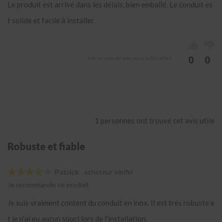
u
Le produit est arrivé dans les délais, bien emballé. Le conduit es
c
t
t solide et facile à installer.
e
u
r
/
0
0
Est-ce que cet avis vous a été utile?
R
a
c
c
o
r
d
1 personnes ont trouvé cet avis utile
e
n
i
Robuste et fiable
n
o
x
Patrick
acheteur vérifié
Je recommande ce produit
S
u
Je suis vraiment content du conduit en inox. Il est très robuste e
p
p
t je n’ai eu aucun souci lors de l’installation.