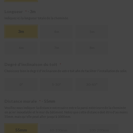
a
v
Longueur
- 3m
e
Indiquez ici la longueur totale de la cheminée.
r
s
é
3m
4m
5m
e
d
e
6m
7m
8m
t
o
i
Degré d'inclinaison du toit
t
Choisissez bien le degré d'inclinaison de votre toit afin de faciliter l'installation du solin.
K
0°
5-30°
30-45°
i
t
s
Distance murale
- 55mm
d
o
Veuillez nous indiquer la distance nécessaire entre la paroi extérieure de la cheminée
u
en acier inoxydable et le mur du bâtiment. Notez que cette distance doit être d'au moins
b
55mm, mais qu'elle peut aller jusqu'à 1000mm.
l
e
55mm
60-100mm
100-200mm