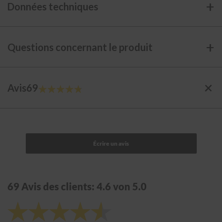
e
Données techniques
T
u
y
Questions concernant le produit
a
u
x
d
e
Avis
69
f
91
100
% of
u
m
é
e
s
i
m
p
l
e
69 Avis des clients: 4.6 von 5.0
p
a
r
o