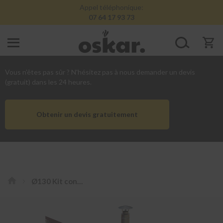
Appel téléphonique:
07 64 17 93 73
Conduits
de
cheminée
Vous n'êtes pas sûr ? N'hésitez pas à nous demander un devis
inox
(gratuit) dans les 24 heures.
K
i
Obtenir un devis gratuitement
t
s
d
o
u
b
l
Ø130 Kit conduit de cheminée intérieur en inox à double paroi
e
p
Skip
a
to
r
o
the