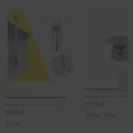
e
d
Résumé
e
r
a
m
Avis
o
n
a
g
e
C
o
Avantages
u
d
e
Hotte de pluie avec grille anti
Évaluation:
(1)
s
100%
Livraison:
à partir du 10 août 
Brosse pour cheminée avec manivelle
e
71,00 €
n
Livraison:
à partir du 10 août 2026
a
Inconvénients
39,99 €
c
130mm
150mm
i
125mm
e
r