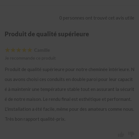
e
r
d
0 personnes ont trouvé cet avis utile
e
j
o
Produit de qualité supérieure
n
c
t
Camille
i
Je recommande ce produit
o
n
Produit de qualité supérieure pour notre cheminée intérieure. N
T
ous avons choisi ces conduits en double paroi pour leur capacit
a
m
é à maintenir une température stable tout en assurant la sécurit
p
é de notre maison. Le rendu final est esthétique et performant.
o
n
L'installation a été facile, même pour des amateurs comme nous.
p
o
Très bon rapport qualité-prix.
u
r
t
é